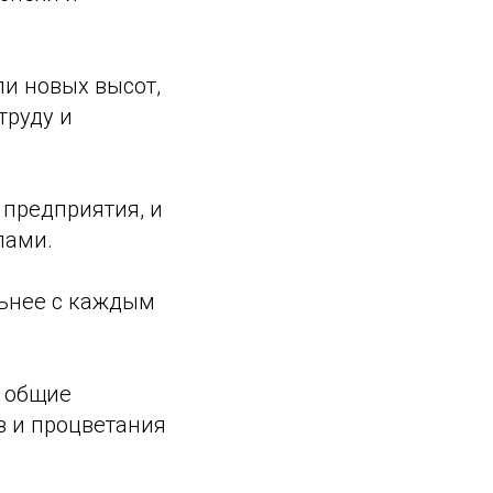
и новых высот,
труду и
 предприятия, и
лами.
льнее с каждым
и общие
в и процветания