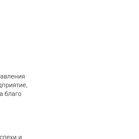
равления
дприятие,
а благо
спехи и