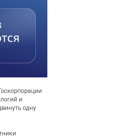
Госкорпорации
ологий и
двинуть одну
отники