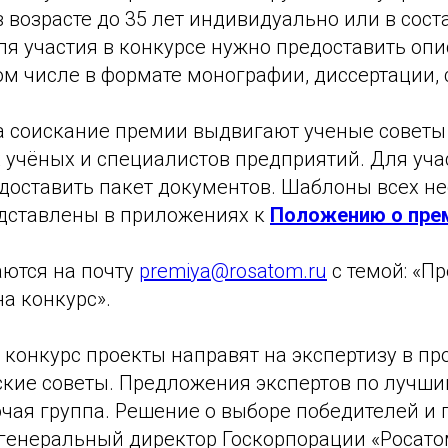
 возрасте до 35 лет индивидуально или в сост
ля участия в конкурсе нужно предоставить оп
ом числе в формате монографии, диссертации, 
а соискание премии выдвигают ученые советы
учёных и специалистов предприятий. Для учас
доставить пакет документов. Шаблоны всех н
дставлены в приложениях к
Положению о пре
ются на почту
premiya@rosatom.ru
с темой: «П
а конкурс».
 конкурс проекты направят на экспертизу в п
ские советы. Предложения экспертов по лучш
очая группа. Решение о выборе победителей и
генеральный директор Госкорпорации «Росато