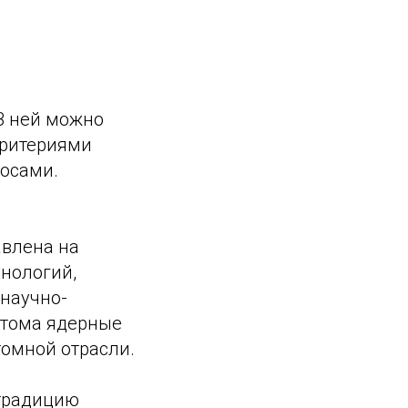
 В ней можно
критериями
росами.
авлена на
нологий,
научно-
атома ядерные
томной отрасли.
традицию