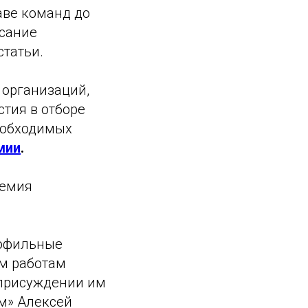
аве команд до
исание
статьи.
 организаций,
тия в отборе
еобходимых
мии
.
ремия
рофильные
им работам
 присуждении им
м» Алексей