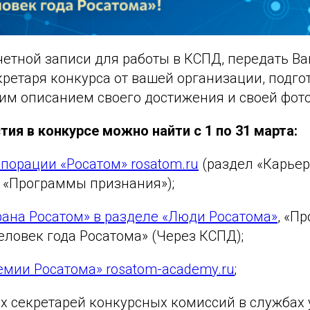
учетной записи для работы в КСПД, передать В
ретаря конкурса от вашей организации, подго
ким описанием своего достижения и своей фот
тия в конкурсе можно найти с 1 по 31 марта:
порации «Росатом» rosatom.ru
(раздел «Карьер
- «Программы признания»);
рана Росатом» в разделе «Люди Росатома»
, «П
еловек года Росатома» (Через КСПД);
емии Росатома» rosatom-academy.ru
;
ых секретарей конкурсных комиссий в службах