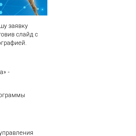
ашу заявку
товив слайд с
ографией.
а» -
рограммы
 управления