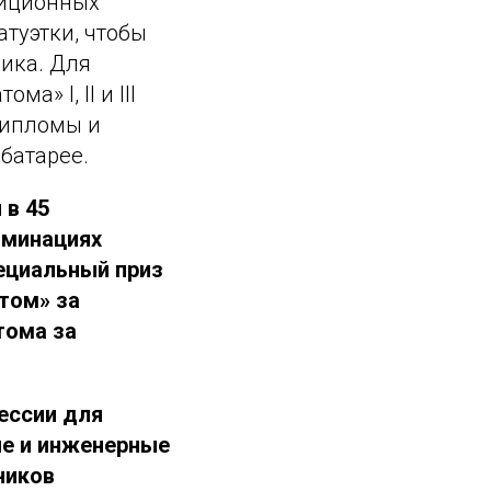
диционных
туэтки, чтобы
ика. Для
» I, II и III
дипломы и
батарее.
 в 45
оминациях
ециальный приз
том» за
тома за
ессии для
ие и инженерные
ников