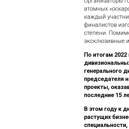
Организаторы г
атомных «оскаро
каждый участни
финалистов изго
степени. Помим
эксклюзивные и
По итогам 2022
дивизиональных
генерального д
председателя н
проекты, оказа
последние 15 ле
В этом году к 
растущих бизне
специальности,