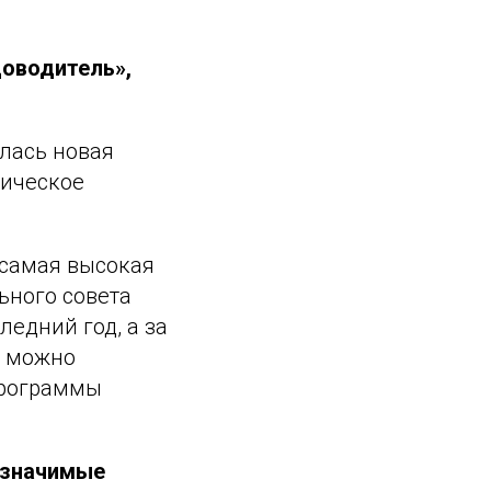
доводитель»,
лась новая
ническое
 самая высокая
ьного совета
едний год, а за
м можно
программы
 значимые