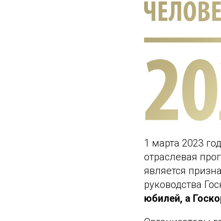
1 марта 2023 го
отраслевая про
является призн
руководства Го
юбилей, а Госко