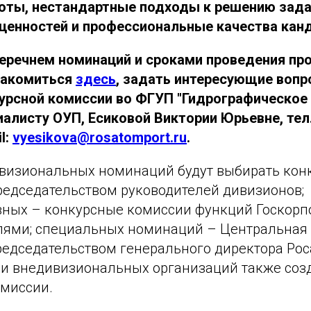
оты, нестандартные подходы к решению зада
ценностей и профессиональные качества кан
еречнем номинаций и сроками проведения пр
накомиться
здесь
, задать интересующие воп
урсной комиссии во ФГУП "Гидрографическое 
листу ОУП, Есиковой Виктории Юрьевне, тел. 
il:
vyesikova@rosatomport.ru
.
визиональных номинаций будут выбирать кон
редседательством руководителей дивизионов;
ных – конкурсные комиссии функций Госкорпо
елями; специальных номинаций – Центральная
редседательством генерального директора Рос
 и внедивизиональных организаций также соз
миссии.