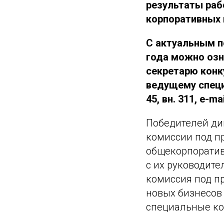
результаты раб
корпоративных 
С актуальным п
года можно оз
секретарю конк
ведущему специа
45, вн. 311, e-ma
Победителей ди
комиссии под п
общекорпоратив
с их руководит
комиссия под п
новых бизнесов
специальные ко