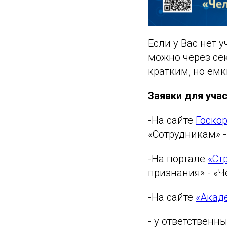
Если у Вас нет 
можно через сек
кратким, но ем
Заявки для учас
-На сайте
Госкор
«Сотрудникам» 
-На портале
«Ст
признания» - «Ч
-На сайте
«Акад
- у ответственн