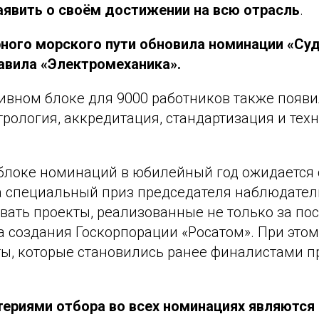
явить о своём достижении на всю отрасль
.
ного морского пути обновила номинации «Су
авила «Электромеханика».
ивном блоке для 9000 работников также появи
рология, аккредитация, стандартизация и тех
.
блоке номинаций в юбилейный год ожидается
а специальный приз председателя наблюдател
ать проекты, реализованные не только за посл
а создания Госкорпорации «Росатом». При это
ты, которые становились ранее финалистами 
ериями отбора во всех номинациях являются