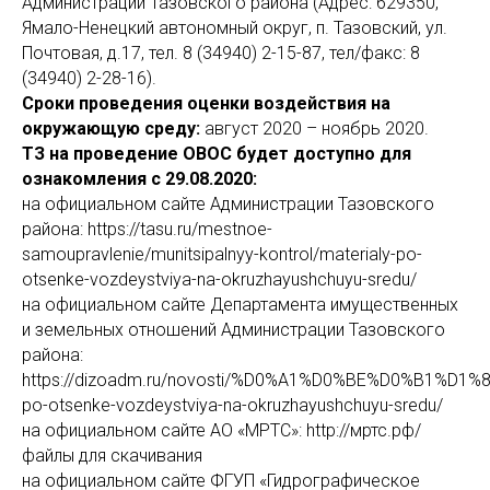
Администрации Тазовского района (Адрес: 629350,
Ямало-Ненецкий автономный округ, п. Тазовский, ул.
Почтовая, д.17, тел. 8 (34940) 2-15-87, тел/факс: 8
(34940) 2-28-16).
Сроки проведения оценки воздействия на
окружающую среду:
август 2020 – ноябрь 2020.
ТЗ на проведение ОВОС будет доступно для
ознакомления с 29.08.2020:
на официальном сайте Администрации Тазовского
района: https://tasu.ru/mestnoe-
samoupravlenie/munitsipalnyy-kontrol/materialy-po-
otsenke-vozdeystviya-na-okruzhayushchuyu-sredu/
на официальном сайте Департамента имущественных
и земельных отношений Администрации Тазовского
района:
https://dizoadm.ru/novosti/%D0%A1%D0%BE%D0%B1%D1
po-otsenke-vozdeystviya-na-okruzhayushchuyu-sredu/
на официальном сайте АО «МРТС»: http://мртс.рф/
файлы для скачивания
на официальном сайте ФГУП «Гидрографическое