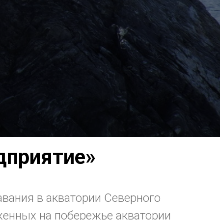
дприятие»
вания в акватории Северного
оженных на побережье акватории