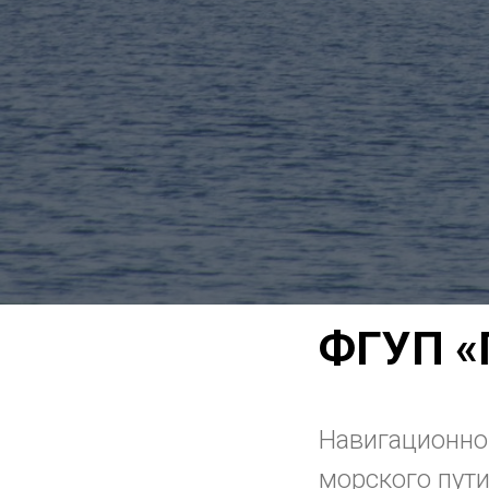
ФГУП «
Навигационно
морского пути