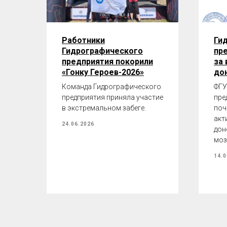
Работники
Ги
Гидрографического
пр
предприятия покорили
за 
«Гонку Героев-2026»
до
Команда Гидрографического
ФГУ
предприятия приняла участие
пре
в экстремальном забеге.
поч
акт
24.06.2026
дон
моз
14.0