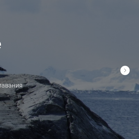
е
лавания