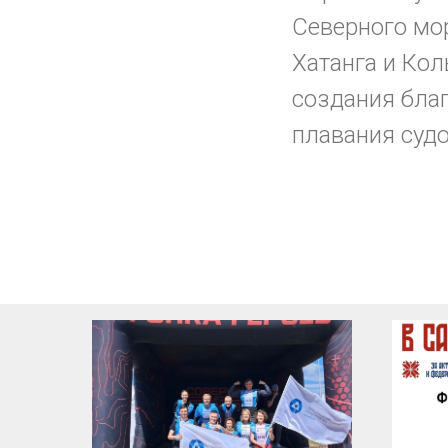
Северного мор
Хатанга и Ко
создания бла
плавания судо