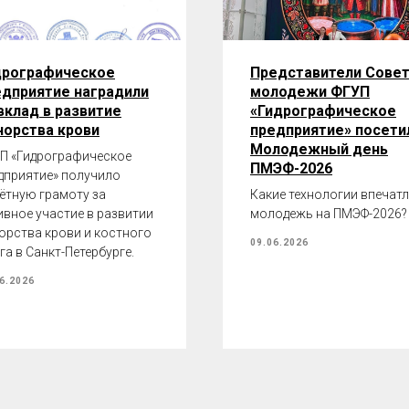
дрографическое
Представители Сове
едприятие наградили
молодежи ФГУП
вклад в развитие
«Гидрографическое
норства крови
предприятие» посети
Молодежный день
П «Гидрографическое
ПМЭФ-2026
дприятие» получило
ётную грамоту за
Какие технологии впечат
ивное участие в развитии
молодежь на ПМЭФ-2026?
орства крови и костного
09.06.2026
га в Санкт-Петербурге.
6.2026