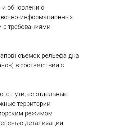
 и обновлению
равочно-информационных
и с требованиями
апов) съемок рельефа дна
нов) в соответствии с
го пути, ее отдельные
ежные территории
с морским режимом
степенью детализации